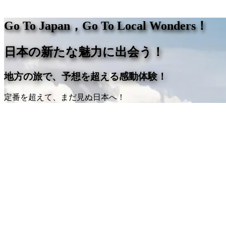
Go To Japan，Go To Local Wonders！
日本の新たな魅力に出会う！
地方の旅で、予想を超える感動体験！
定番を超えて、まだ見ぬ日本へ！